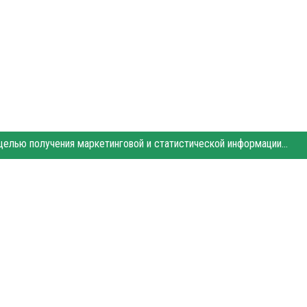
Этот сайт использует «cookies». Также сайт использует интернет-сервис для сбора технических данных касательно посетителей с целью получения маркетинговой и статистической информации. Условия обработки данных посетителей сайта см.