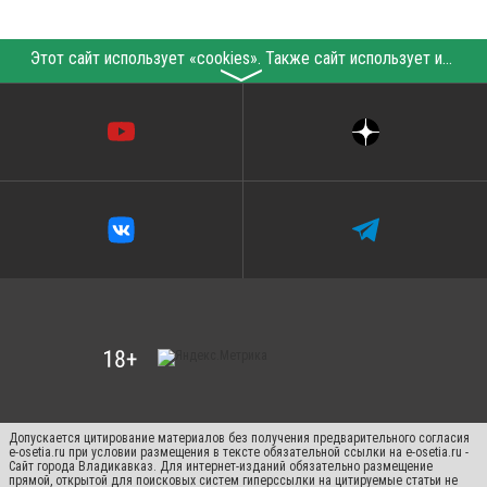
Этот сайт использует «cookies». Также сайт использует интернет-сервис для сбора технических данных касательно посетителей с целью получения маркетинговой и статистической информации. Условия обработки данных посетителей сайта см.
〉
Допускается цитирование материалов без получения предварительного согласия
e-osetia.ru при условии размещения в тексте обязательной ссылки на e-osetia.ru -
Сайт города Владикавказ. Для интернет-изданий обязательно размещение
прямой, открытой для поисковых систем гиперссылки на цитируемые статьи не