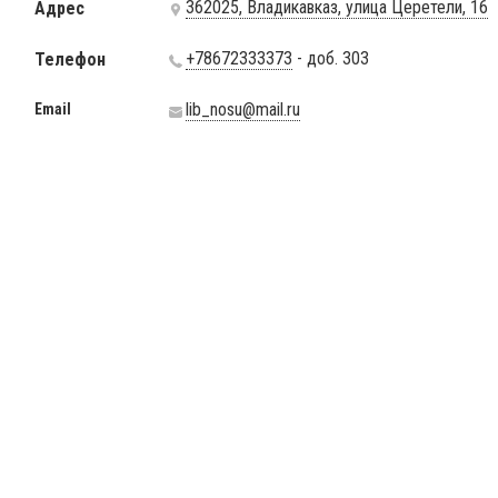
362025, Владикавказ, улица Церетели, 16
Адрес
+78672333373
- доб. 303
Телефон
lib_nosu@mail.ru
Email