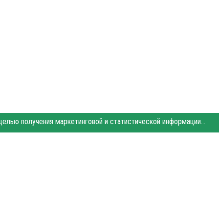
Этот сайт использует «cookies». Также сайт использует интернет-сервис для сбора технических данных касательно посетителей с целью получения маркетинговой и статистической информации. Условия обработки данных посетителей сайта см.