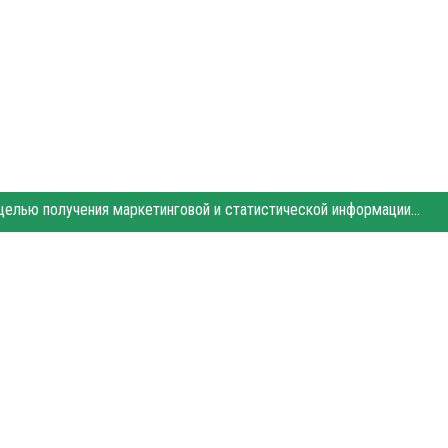
Этот сайт использует «cookies». Также сайт использует интернет-сервис для сбора технических данных касательно посетителей с целью получения маркетинговой и статистической информации. Условия обработки данных посетителей сайта см.