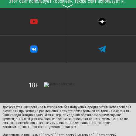
Этот сайт использует «cookies». Также сайт использует интернет-сервис для сбора технических данных касательно посетителей с целью получения маркетинговой и статистической информации. Условия обработки данных посетителей сайта см.
〉
Допускается цитирование материалов без получения предварительного согласия
e-osetia.ru при условии размещения в тексте обязательной ссылки на e-osetia.ru -
Сайт города Владикавказ. Для интернет-изданий обязательно размещение
прямой, открытой для поисковых систем гиперссылки на цитируемые статьи не
ниже второго абзаца в тексте или в качестве источника. Нарушение
исключительных прав преследуется по закону.
Материалы с плашками "Промо", "Партнерский материал", "Партнерский