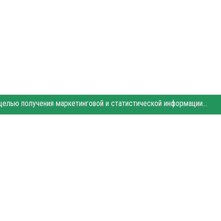
Этот сайт использует «cookies». Также сайт использует интернет-сервис для сбора технических данных касательно посетителей с целью получения маркетинговой и статистической информации. Условия обработки данных посетителей сайта см.