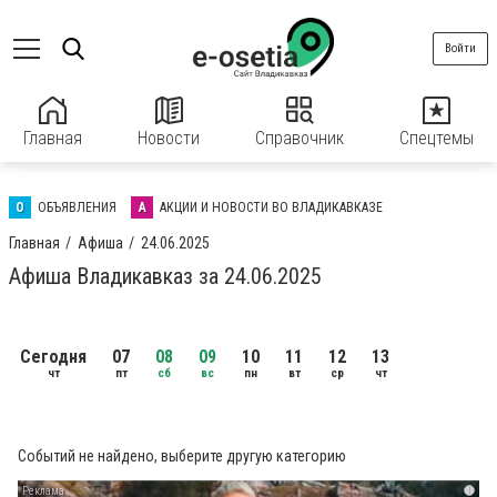
Войти
Главная
Новости
Справочник
Спецтемы
О
ОБЪЯВЛЕНИЯ
А
АКЦИИ И НОВОСТИ ВО ВЛАДИКАВКАЗЕ
Главная
Афиша
24.06.2025
Афиша Владикавказ за 24.06.2025
Сегодня
07
08
09
10
11
12
13
чт
пт
сб
вс
пн
вт
ср
чт
Событий не найдено, выберите другую категорию
i