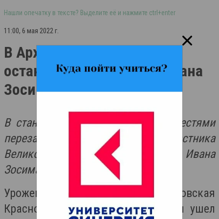
Нашли опечатку в тексте? Выделите её и нажмите ctrl+enter
11:00, 6 мая 2022 г.
В Архонке перезахоронили
останки участника ВОВ Ивана
Зосима
ГЕРОИ
В станице Архонская вчера с почестями
перезахоронили останки участника
Великой Отечественной войны Ивана
Зосима.
Уроженец станицы Петровская
Краснодарского края, Иван Зосим ушел