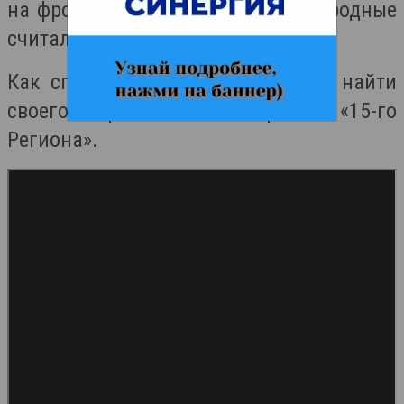
на фронт в 18 лет, и долгие годы родные
считали его без вести пропавшим.
Как спустя 80 лет семье удалось найти
своего героя – в материале «15-го
Региона».