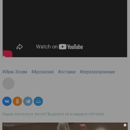
#Иван Зосим
#Архонская
#останки
#перезахоронение
Нашли опечатку в тексте? Выделите её и нажмите ctrl+enter
i