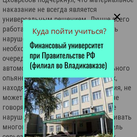
наказание не всегда является
универсальным решением. Лучше всего
работает профилактика, однако есть
нарушения, за которые штрафы
необходимо увеличивать. В первую
очередь это касается управления
автомобилем в состоянии алкогольного
опьянения. По его мнению, человек,
находящийся в состоянии опьянения, не
может контролировать даже себя, не
говоря уже об автомобиле. За такие
нарушения штрафы следует увеличивать
многократно, чтобы каждый водитель
серьезно задумался о последствиях,