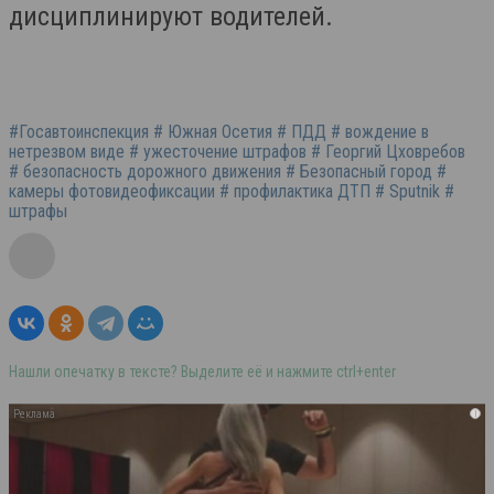
дисциплинируют водителей.
#Госавтоинспекция # Южная Осетия # ПДД # вождение в
нетрезвом виде # ужесточение штрафов # Георгий Цховребов
# безопасность дорожного движения # Безопасный город #
камеры фотовидеофиксации # профилактика ДТП # Sputnik #
штрафы
Нашли опечатку в тексте? Выделите её и нажмите ctrl+enter
i