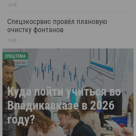
14:58
Спецэкосрвис провёл плановую
очистку фонтанов
13:00
СПЕЦТЕМА
Куда пойти учиться во
Владикавказе в 2026
году?