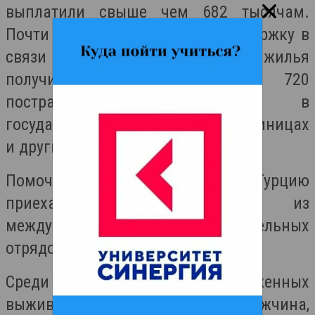
выплатили свыше чем 682 тысячам.
Почти 290 тысяч заявок на поддержку в
связи с необходимостью аренды жилья
получили госорганы. 313 720
пострадавших размещены в
государственных пансионах, гостиницах
и других местах ночлега.
Помочь с поисками выживших в Турцию
приехало 11 488 человек из
международных поисково-спасательных
отрядов из 80 стран.
Среди последних обнаруженных
выживших трое в Хатае — мужчина,