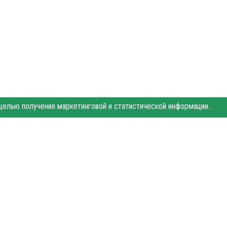
Этот сайт использует «cookies». Также сайт использует интернет-сервис для сбора технических данных касательно посетителей с целью получения маркетинговой и статистической информации. Условия обработки данных посетителей сайта см.