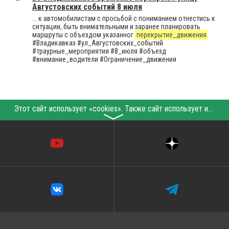
Августовских событий 8 июля
... к автомобилистам с просьбой с пониманием отнестись к
ситуации, быть внимательными и заранее планировать
маршруты с объездом указанног
перекрытие_движения
#Владикавказ #ул_Августовских_событий
#траурные_мероприятия #8_июля #объезд
#внимание_водители #Ограничение_движения
Этот сайт использует «cookies». Также сайт использует интернет-сервис для сбора технических данных касательно посетителей с целью получения маркетинговой и статистической информации. Условия обработки данных посетителей сайта см.
〉