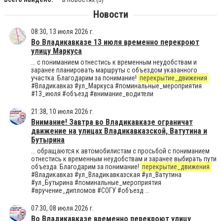
Новости
08:30, 13 июля 2026 г.
Во Владикавказе 13 июля временно перекроют
улицу Маркуса
... с пониманием отнестись к временным неудобствам и
заранее планировать маршруты с объездом указанного
участка. Благодарим за понимание!
перекрытие_движения
#Владикавказ #ул_Маркуса #поминальные_мероприятия
#13_июля #объезд #внимание_водители
21:38, 10 июля 2026 г.
Внимание! Завтра во Владикавказе ограничат
движение на улицах Владикавказской, Ватутина и
Бутырина
... обращаются к автомобилистам с просьбой с пониманием
отнестись к временным неудобствам и заранее выбирать пути
объезда. Благодарим за понимание!
перекрытие_движения
#Владикавказ #ул_Владикавказская #ул_Ватутина
#ул_Бутырина #поминальные_мероприятия
#вручение_дипломов #СОГУ #объезд ...
07:30, 08 июля 2026 г.
Во Владикавказе временно перекроют улицу