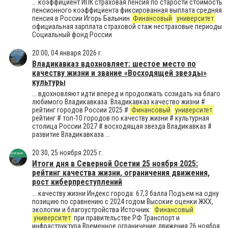
... коэффициент ИПК страховая пенсия по старости стоимость
пенсионного коэффициента фиксированная выплата средняя
пенсия в России Игорь Балынин
Финансовый
университет
официальная зарплата страховой стаж нестраховые периоды
Социальный фонд России
20:00, 04 января 2026 г.
Владикавказ вдохновляет: шестое место по
качеству жизни и звание «Восходящей звезды»
культуры
... вдохновляют идти вперед и продолжать созидать на благо
любимого Владикавказа. Владикавказ качество жизни #
рейтинг городов России 2025 #
Финансовый
университет
рейтинг # топ-10 городов по качеству жизни # культурная
столица России 2027 # восходящая звезда Владикавказ #
развитие Владикавказа ...
20:30, 25 ноября 2025 г.
Итоги дня в Северной Осетии 25 ноября 2025:
рейтинг качества жизни, ограничения движения,
рост киберпреступлений
... качеству жизни Индекс города: 67,3 балла Подъем на одну
позицию по сравнению с 2024 годом Высокие оценки ЖКХ,
экологии и благоустройства Источник:
Финансовый
университет
при правительстве РФ Транспорт и
инфраструктура Временное ограничение движения 26 ноября