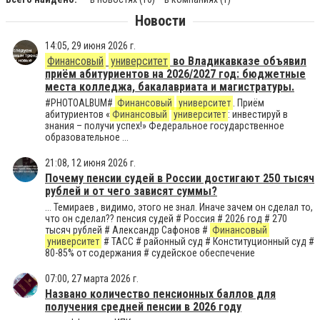
Новости
14:05, 29 июня 2026 г.
Финансовый
университет
во Владикавказе объявил
приём абитуриентов на 2026/2027 год: бюджетные
места колледжа, бакалавриата и магистратуры.
#PHOTOALBUM#
Финансовый
университет
. Приём
абитуриентов «
Финансовый
университет
: инвестируй в
знания – получи успех!» Федеральное государственное
образовательное ...
21:08, 12 июня 2026 г.
Почему пенсии судей в России достигают 250 тысяч
рублей и от чего зависят суммы?
... Темираев , видимо, этого не знал. Иначе зачем он сделал то,
что он сделал?? пенсия судей # Россия # 2026 год # 270
тысяч рублей # Александр Сафонов #
Финансовый
университет
# ТАСС # районный суд # Конституционный суд #
80-85% от содержания # судейское обеспечение
07:00, 27 марта 2026 г.
Названо количество пенсионных баллов для
получения средней пенсии в 2026 году