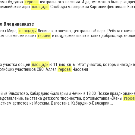
стюмы будущих
героев
театрального шествия. И да, тут можно быть рыцаре
ролимпийские игры
площадь
Свободы мастерская Картонии фестиваль Вах
во Владикавказе
пект Мира,
площадь
Ленина и, конечно, центральный парк. Ребята отличн
ядом с семьями наших
героев
и поддерживать их в таких добрых, вдохнов
го участка общей
площадь
ю 11 тыс. кв. м. Этот участок, который находит
 погибших участников СВО. Аллея
героев
Часовня
стей из Эльхотово, Кабардино-Балкарии и Чечни в 13:00. Позже праздновани
редставление, выставка детского творчества, фотовыставка «Жены
герое
стием артистов из Москвы, Дагестана, Кабардино-Балкарии ...