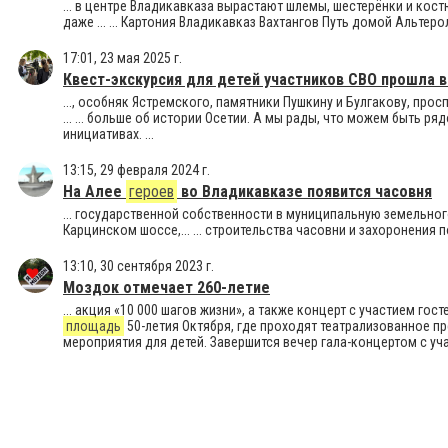
... в центре Владикавказа вырастают шлемы, шестерёнки и ко
даже ... ... Картония Владикавказ Вахтангов Путь домой Альте
17:01, 23 мая 2025 г.
Квест-экскурсия для детей участников СВО прошла 
..., особняк Ястремского, памятники Пушкину и Булгакову, прос
... ... больше об истории Осетии. А мы рады, что можем быть р
инициативах. ...
13:15, 29 февраля 2024 г.
На Алее
героев
во Владикавказе появится часовня
... государственной собственности в муниципальную земельно
Карцинском шоссе,... ... строительства часовни и захоронения
13:10, 30 сентября 2023 г.
Моздок отмечает 260-летие
... акция «10 000 шагов жизни», а также концерт с участием го
площадь
50-летия Октября, где проходят театрализованное п
мероприятия для детей. Завершится вечер гала-концертом с уча