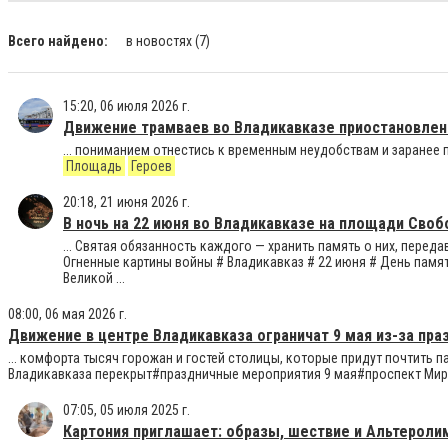
Всего найдено:
в новостях
(7)
15:20, 06 июля 2026 г.
Движение трамваев во Владикавказе приостановлен
... пониманием отнестись к временным неудобствам и заранее
Площадь
Героев
20:18, 21 июня 2026 г.
В ночь на 22 июня во Владикавказе на площади Сво
... Святая обязанность каждого — хранить память о них, перед
Огненные картины войны # Владикавказ # 22 июня # День памя
Великой ...
08:00, 06 мая 2026 г.
Движение в центре Владикавказа ограничат 9 мая из-за пр
... комфорта тысяч горожан и гостей столицы, которые придут почтить 
Владикавказа перекрыт#праздничные мероприятия 9 мая#проспект Мир
07:05, 05 июля 2025 г.
Картония приглашает: образы, шествие и Альтерол