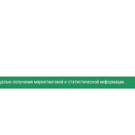
Этот сайт использует «cookies». Также сайт использует интернет-сервис для сбора технических данных касательно посетителей с целью получения маркетинговой и статистической информации. Условия обработки данных посетителей сайта см.