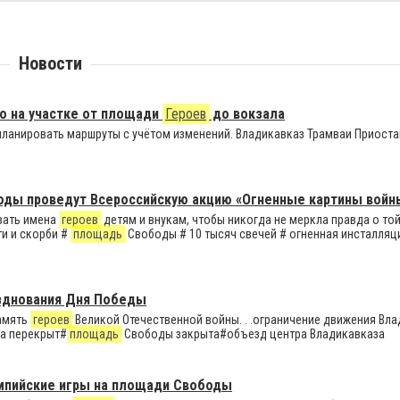
Новости
о на участке от площади
Героев
до вокзала
 планировать маршруты с учётом изменений. Владикавказ Трамваи Приост
боды проведут Всероссийскую акцию «Огненные картины войн
авать имена
героев
детям и внукам, чтобы никогда не меркла правда о той во
ти и скорби #
площадь
Свободы # 10 тысяч свечей # огненная инсталляц
азднования Дня Победы
память
героев
Великой Отечественной войны. . .ограничение движения Владик
а перекрыт#
площадь
Свободы закрыта#объезд центра Владикавказа
импийские игры на площади Свободы