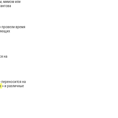
м, мимом или
тангова
о провели время
ляющих
ся на
е переносится на
в
» и различные