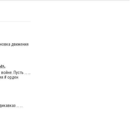
ановка движения
ы».
йне. Пусть ... ...
ия # орден
авказ ... ...